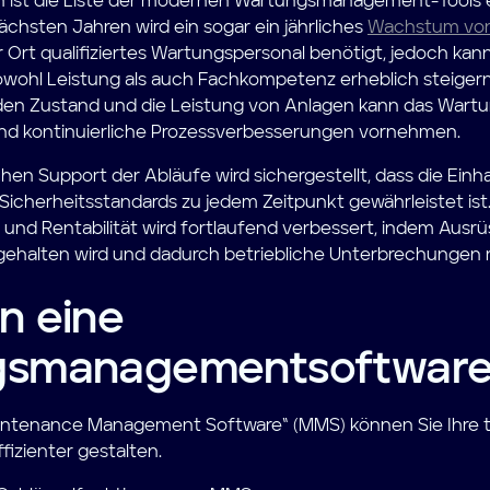
en ist die Liste der modernen Wartungsmanagement-Tools 
chsten Jahren wird ein sogar ein jährliches
Wachstum von
r Ort qualifiziertes Wartungspersonal benötigt, jedoch kann
sowohl Leistung als auch Fachkompetenz erheblich steiger
n den Zustand und die Leistung von Anlagen kann das Wart
und kontinuierliche Prozessverbesserungen vornehmen.
chen Support der Abläufe wird sichergestellt, dass die Einh
Sicherheitsstandards zu jedem Zeitpunkt gewährleistet ist.
und Rentabilität wird fortlaufend verbessert, indem Ausr
ehalten wird und dadurch betriebliche Unterbrechungen r
n eine
smanagementsoftware 
Maintenance Management Software“ (MMS) können Sie Ihre 
fizienter gestalten.