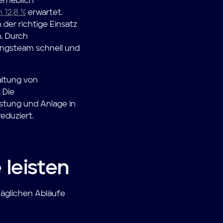
erheblich
 12,8 %
erwartet.
 der richtige Einsatz
n. Durch
ungsteam schnell und
altung von
 Die
üstung und Anlage in
eduziert.
leisten
täglichen Abläufe