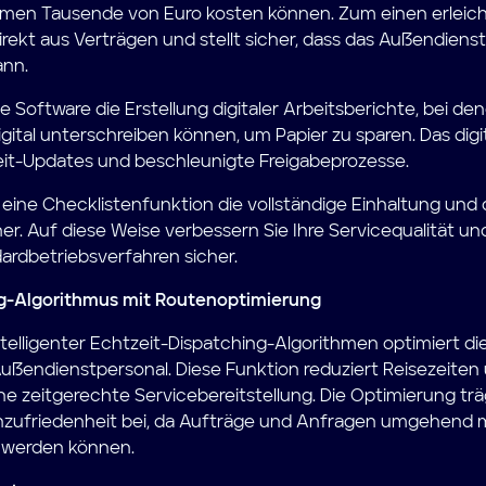
hmen Tausende von Euro kosten können. Zum einen erleicht
irekt aus Verträgen und stellt sicher, dass das Außendien
ann.
 Software die Erstellung digitaler Arbeitsberichte, bei d
igital unterschreiben können, um Papier zu sparen. Das dig
eit-Updates und beschleunigte Freigabeprozesse.
t eine Checklistenfunktion die vollständige Einhaltung und 
er. Auf diese Weise verbessern Sie Ihre Servicequalität und
ardbetriebsverfahren sicher.
ng-Algorithmus mit Routenoptimierung
telligenter Echtzeit-Dispatching-Algorithmen optimiert di
ßendienstpersonal. Diese Funktion reduziert Reisezeiten 
ne zeitgerechte Servicebereitstellung. Die Optimierung träg
zufriedenheit bei, da Aufträge und Anfragen umgehend m
 werden können.