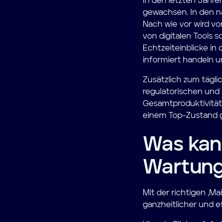
In den letzten Jahr
gewachsen. In den nä
Nach wie vor wird vo
von digitalen Tools 
Echtzeiteinblicke i
informiert handeln 
Zusätzlich zum tägli
regulatorischen und 
Gesamtproduktivität 
einem Top-Zustand g
Was kan
Wartung
Mit der richtigen „
ganzheitlicher und ef