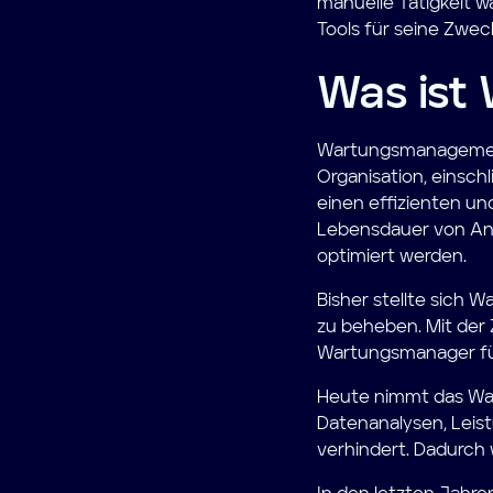
manuelle Tätigkeit w
Tools für seine Zwec
Was ist
Wartungsmanagement
Organisation, einsch
einen effizienten un
Lebensdauer von Anl
optimiert werden.
Bisher stellte sich W
zu beheben. Mit der 
Wartungsmanager füh
Heute nimmt das War
Datenanalysen, Leis
verhindert. Dadurch 