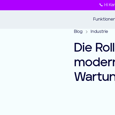
📞 Hi Ka
Funktione
Blog
Industrie
Die Rol
moder
Wartu