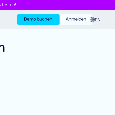
s testen!
Demo buchen
Anmelden
EN
m