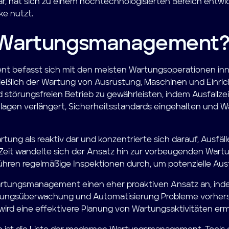
ar, hat sich zu einem hochtechnologisierten Bereich entwick
ke nutzt.
 Wartungsmanagement
 befasst sich mit den meisten Wartungsoperationen inne
ließlich der Wartung von Ausrüstung, Maschinen und Einricht
d störungsfreien Betrieb zu gewährleisten, indem Ausfallzei
agen verlängert, Sicherheitsstandards eingehalten und 
artung als reaktiv dar und konzentrierte sich darauf, Ausfäl
Zeit wandelte sich der Ansatz hin zur vorbeugenden Wartu
ren regelmäßige Inspektionen durch, um potenzielle Ausfä
tungsmanagement einen eher proaktiven Ansatz an, indem
tungsüberwachung und Automatisierung Probleme vorhersa
wird eine effektivere Planung von Wartungsaktivitäten erm