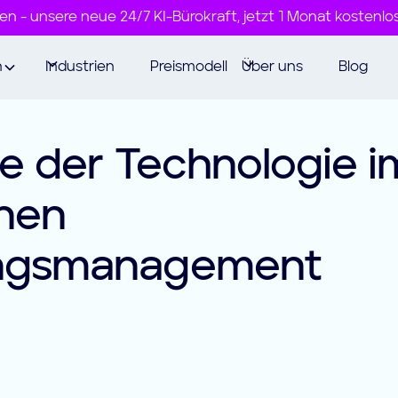
ren - unsere neue 24/7 KI-Bürokraft, jetzt 1 Monat kostenlo
n
Industrien
Preismodell
Über uns
Blog
le der Technologie i
nen
ngsmanagement