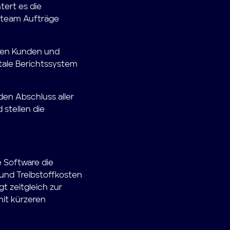
ert es die
stteam Aufträge
enen Kunden und
itale Berichtssystem
den Abschluss aller
 stellen die
e Software die
und Treibstoffkosten
t zeitgleich zur
it kürzeren