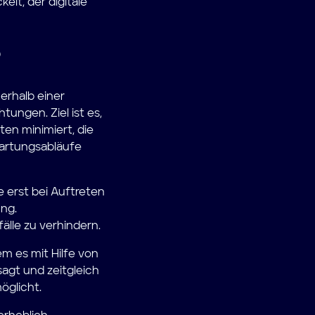
elt, der digitale
?
rhalb einer
ungen. Ziel ist es,
ten minimiert, die
Wartungsabläufe
le erst bei Auftreten
ng.
lle zu verhindern.
 es mit Hilfe von
gt und zeitgleich
öglicht.