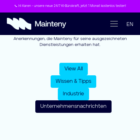
📞 Hi Karen - unsere neue 24/7 KI-Bürokraft, jetzt 1 Monat kostenlos testen!
🏦 X-Rechnung jetzt auch bei Mainteny! Sind Sie bereit für 2025?
Unternehmensnachric
EN
EN
In dieser Blogkategorie teilen wir Auszeichnungen und
Anerkennungen, die Mainteny für seine ausgezeichneten
Dienstleistungen erhalten hat.
View All
Wissen & Tipps
Industrie
Unternehmensnachrichten