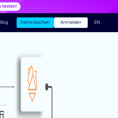
s testen!
Blog
Demo buchen
Anmelden
EN