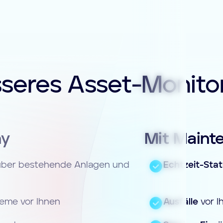
seres Asset-Monito
ny
Mit Maint
 über bestehende Anlagen und
Echtzeit-Stat
eme vor Ihnen
Ausfälle
vor I