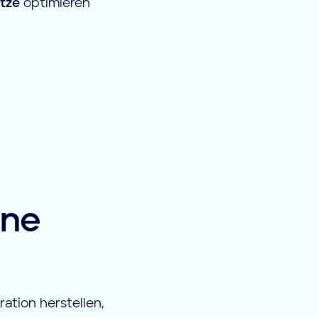
tze
optimieren
ine
ation herstellen,