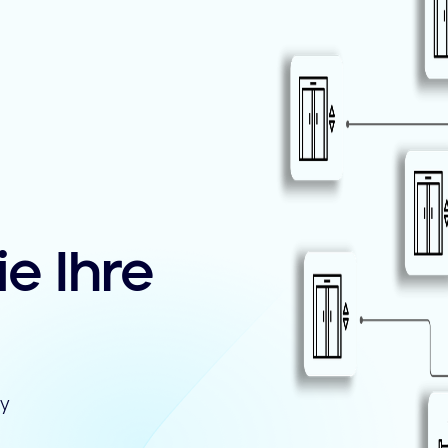
e Ihre
ny