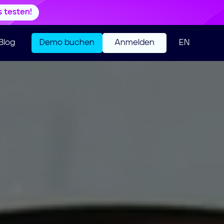
s testen!
Blog
Demo buchen
Anmelden
EN