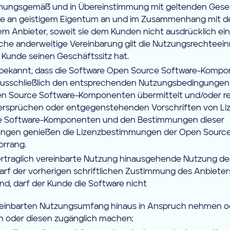
ungsgemäß und in Übereinstimmung mit geltenden Geset
e an geistigem Eigentum an und im Zusammenhang mit d
dem Anbieter, soweit sie dem Kunden nicht ausdrücklich e
che anderweitige Vereinbarung gilt die Nutzungsrechteei
 Kunde seinen Geschäftssitz hat.
bekannt, dass die Software Open Source Software-Kompo
usschließlich den entsprechenden Nutzungsbedingungen un
 Source Software-Komponenten übermittelt und/oder ref
dersprüchen oder entgegenstehenden Vorschriften von 
e Software-Komponenten und den Bestimmungen dieser
ungen genießen die Lizenzbestimmungen der Open Source
rrang.
ertraglich vereinbarte Nutzung hinausgehende Nutzung de
rf der vorherigen schriftlichen Zustimmung des Anbieters
nd, darf der Kunde die Software nicht
reinbarten Nutzungsumfang hinaus in Anspruch nehmen od
n oder diesen zugänglich machen;