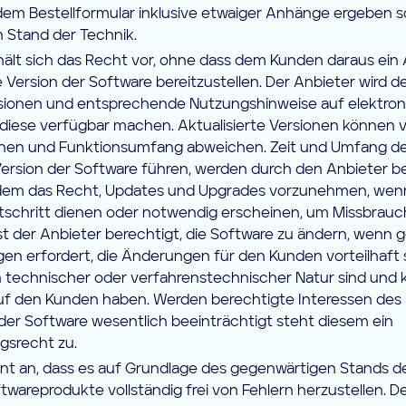
 dem Bestellformular inklusive etwaiger Anhänge ergeben 
n Stand der Technik.
hält sich das Recht vor, ohne dass dem Kunden daraus ein
te Version der Software bereitzustellen. Der Anbieter wird
ersionen und entsprechende Nutzungshinweise auf elektr
 diese verfügbar machen. Aktualisierte Versionen können 
ehen und Funktionsumfang abweichen. Zeit und Umfang de
Version der Software führen, werden durch den Anbieter b
udem das Recht, Updates und Upgrades vorzunehmen, wen
tschritt dienen oder notwendig erscheinen, um Missbrauch
st der Anbieter berechtigt, die Software zu ändern, wenn 
en erfordert, die Änderungen für den Kunden vorteilhaft 
 technischer oder verfahrenstechnischer Natur sind und 
f den Kunden haben. Werden berechtigte Interessen des
er Software wesentlich beeinträchtigt steht diesem ein
srecht zu.
nt an, dass es auf Grundlage des gegenwärtigen Stands d
ftwareprodukte vollständig frei von Fehlern herzustellen. D