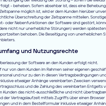
n ab Eingang der Meldung der Störung – sofern die Meldun
folgt – beheben. Sofern absehbar ist, dass eine Behebung
 Zeitspanne möglich ist, wird er dem Kunden hierüber unve
chtliche Überschreitung der Zeitspanne mitteilen. Sonstig
t- oder Nebenfunktionen der Software sind gestört, könn
dere nicht nur unerhebliche Störungen) werden spätesten
portzeiten behoben. Die Beseitigung von unerheblichen S
bieters.
umfang und Nutzungsrechte
berlassung der Software an den Kunden erfolgt nicht.
rf nur von dem Kunden im Rahmen seiner eigenen geschäft
ersonal und nur zu den in diesen Vertragsbedingungen un
 inklusive etwaiger Anhänge vereinbarten Zwecken verwen
rtragsschluss und die Zahlung des vereinbarten Entgelts 
 Kunden das nicht-ausschließliche und nicht übertragbare
 der Vertragslaufzeit mittels Zugriffs über einen Browser 
ngen und in dem Bestellformular inklusive etwaiger Anhä