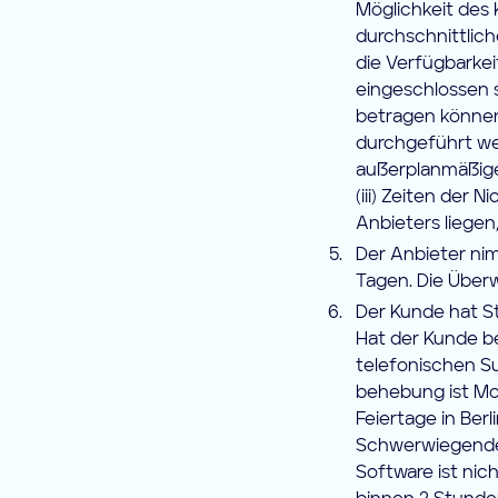
Möglichkeit des
durchschnittlich
die Verfügbarke
eingeschlossen s
betragen können 
durchgeführt wer
außerplanmäßige
(iii) Zeiten der
Anbieters liegen
Der Anbieter nim
Tagen. Die Über
Der Kunde hat S
Hat der Kunde be
telefonischen Su
behebung ist Mo
Feiertage in Ber
Schwerwiegende 
Software ist nic