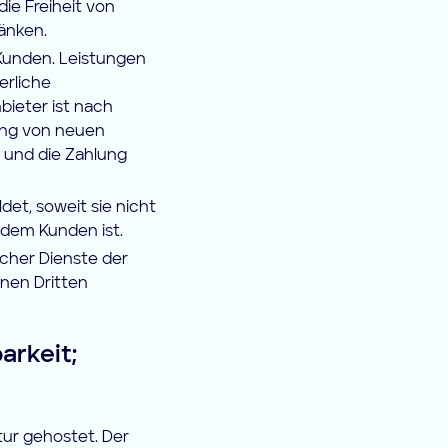
die Freiheit von
ränken.
 Kunden. Leistungen
erliche
ieter ist nach
ung von neuen
n und die Zahlung
det, soweit sie nicht
dem Kunden ist.
icher Dienste der
inen Dritten
arkeit;
tur gehostet. Der