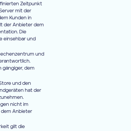
finierten Zeitpunkt
erver mit der
 dem Kunden in
lt der Anbieter dem
ntation. Die
e einsehbar und
 Rechenzentrum und
erantwortlich.
n gängiger, dem
Store und den
 Endgeräten hat der
rzunehmen.
egen nicht im
 dem Anbieter
eit gilt die