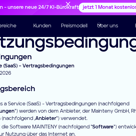
en - unsere neue 24/7 KI-Bürokraft
jetzt 1 Monat kostenlo
ereiche
Kunden
Preismodell
Über uns
tzungsbedingun
ingungen
ce (SaaS) – Vertragsbedingungen
.2026
gsbereich
as a Service (SaaS) - Vertragsbedingungen (nachfolgend
gungen
“) werden von dem Anbieter, der Mainteny GmbH, Rh
in (nachfolgend „
Anbieter
“) verwendet.
t die Software MAINTENY (nachfolgend "
Software
“) entwic
ur Nutzung über das Internet an.