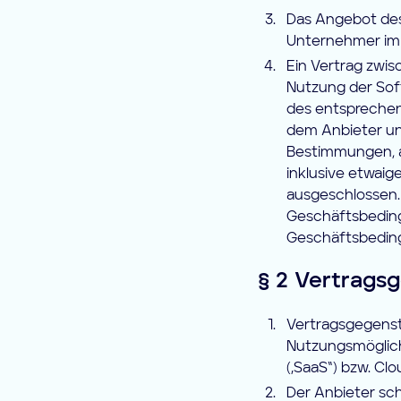
Das Angebot des 
Unternehmer im 
Ein Vertrag zwis
Nutzung der Sof
des entsprechen
dem Anbieter un
Bestimmungen, au
inklusive etwai
ausgeschlossen. 
Geschäftsbeding
Geschäftsbeding
§ 2 Vertrags
Vertragsgegensta
Nutzungsmöglich
(„SaaS“) bzw. Cl
Der Anbieter sc