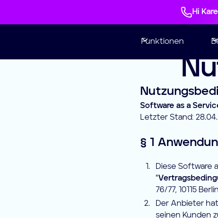
Hi Kar
Funktionen
B
Nu
Nutzungsbed
Software as a Servi
Letzter Stand: 28.04
§ 1 Anwendun
Diese Software 
"
Vertragsbedin
76/77, 10115 Berl
Der Anbieter ha
seinen Kunden z