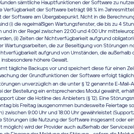
 Kunden sämtliche Hauptfunktionen der Software zu nutzen
e Verfügbarkeit der Software beträgt 98 % im Jahresmittel
it der Software am Übergabepunkt. Nicht in die Berechnun
ind (i) die regelmäßigen Wartungsfenster, die bis zu 4 St
und in der Regel zwischen 22:00 und 4:00 Uhr mitteleurop
den, (ii) Zeiten der Nichtverfügbarkeit aufgrund obligator
r Wartungsarbeiten, die zur Beseitigung von Störungen n
 Nichtverfügbarkeit aufgrund von Umständen, die außerhalb 
, insbesondere höhere Gewalt.
mt tägliche Backups vor und speichert diese für einen Ze
wachung der Grundfunktionen der Software erfolgt täglich
törungen unverzüglich an die unter § 12 genannte E-Mail-
i der Bestellung ein entsprechendes Modul gewählt, erhäl
pport über die Hotline des Anbieters (§ 12). Eine Störung
ntag bis Freitag (ausgenommen bundesweite Feiertage so
lin) zwischen 9:00 Uhr und 18:00 Uhr gewährleistet (Supportz
Störungen (die Nutzung der Software insgesamt oder ei
ht möglich) wird der Provider auch außerhalb der Servicez