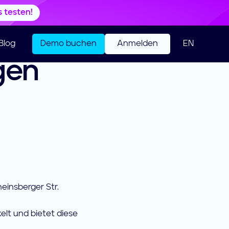
s testen!
Blog
Demo buchen
Anmelden
EN
gen
einsberger Str.
kelt und bietet diese