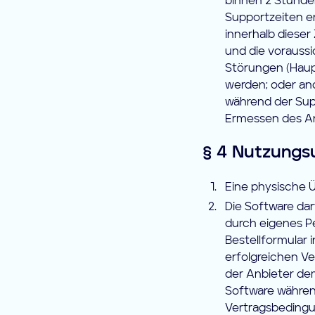
binnen 2 Stunde
Supportzeiten er
innerhalb dieser
und die voraussi
Störungen (Haup
werden; oder an
während der Sup
Ermessen des An
§ 4 Nutzungs
Eine physische Ü
Die Software da
durch eigenes P
Bestellformular
erfolgreichen Ve
der Anbieter dem
Software während
Vertragsbedingu