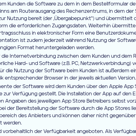
dem Kunden die Software zu dem in dem Bestellformular de
inns am Routerausgang des Rechenzentrums, in dem der S
zur Nutzung bereit (der „Übergabepunkt“) und übermittelt
orm die erforderlichen Zugangsdaten. Weiterhin übermitte
tragsschluss in elektronischer Form eine Benutzerdokume
tation ist zudem jederzeit während Nutzung der Softwar
ängigen Format heruntergeladen werden.
ür die Internetverbindung zwischen dem Kunden und dem
erliche Hard- und Software (z.B. PC, Netzwerkverbindung) v
ür die Nutzung der Software beim Kunden ist außerdem ei
k entsprechender Browser in der jeweils aktuellen Version.
nte der Software wird dem Kunden über den Apple App 
e zur Verfügung gestellt. Die Installation der App auf den
 Angaben des jeweiligen App Store Betreibers selbst vo
i der Bereitstellung der Software durch die App Stores li
ereich des Anbieters und können daher nicht gegenüber
t werden.
d vorbehaltlich der Verfügbarkeit angeboten. Als Verfügbark