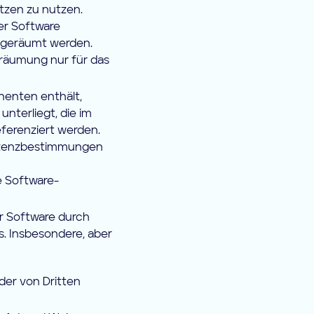
zen zu nutzen.
er Software
ingeräumt werden.
nräumung nur für das
nenten enthält,
terliegt, die im
erenziert werden.
Lizenzbestimmungen
 Software-
r Software durch
. Insbesondere, aber
er von Dritten