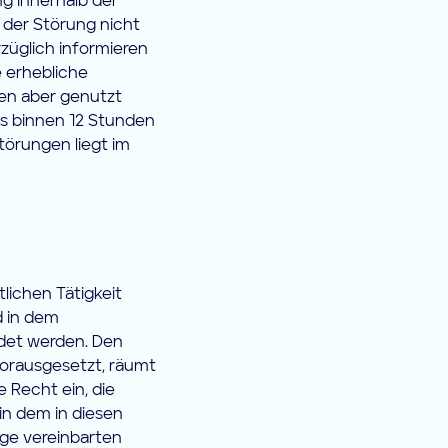
g innerhalb der
 der Störung nicht
rzüglich informieren
e erhebliche
en aber genutzt
s binnen 12 Stunden
törungen liegt im
lichen Tätigkeit
d in dem
det werden. Den
vorausgesetzt, räumt
 Recht ein, die
in dem in diesen
nge vereinbarten