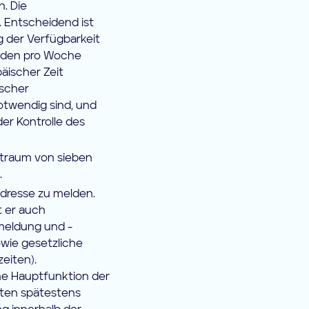
. Die
. Entscheidend ist
g der Verfügbarkeit
unden pro Woche
äischer Zeit
ischer
otwendig sind, und
der Kontrolle des
itraum von sieben
.
Adresse zu melden.
t er auch
smeldung und -
wie gesetzliche
eiten).
ne Hauptfunktion der
eiten spätestens