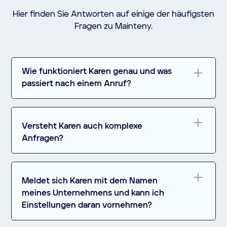
Hier finden Sie Antworten auf einige der häufigsten
Fragen zu Mainteny.
Wie funktioniert Karen genau und was
passiert nach einem Anruf?
Karen nutzt eine einfache Rufumleitung Ihrer
bestehenden Festnetz- oder Mobilnummer.
Versteht Karen auch komplexe
Sobald Sie die Umleitung aktivieren – etwa bei
Anfragen?
„nicht erreichbar“ oder „besetzt“ – übernimmt
Karen automatisch den Anruf. Eine KI-
Ja, Karen wurde gezielt für Service-Betriebe
gestützte Spracherkennung verarbeitet das
konzipiert. Sie erkennt Begriffe wie Störung,
Meldet sich Karen mit dem Namen
Gespräch, begrüßt im Namen Ihres
Wartung, Fabriknummer oder Fehlercode und
meines Unternehmens und kann ich
Unternehmens, führt einen natürlichen Dialog
leitet daraus automatisch die passenden
Einstellungen daran vornehmen?
und erkennt das Anliegen – etwa eine Störung,
Rückfragen ab.
einen Angebotswunsch oder eine