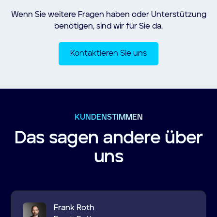
Gesprächsformulierungen individuell
Anliegen bis zu Rückrufzeiten oder
gestalten.
Wenn Sie weitere Fragen haben oder Unterstützung
technischen Angaben – werden direkt in Ihrem
benötigen, sind wir für Sie da.
autarc-Dashboard gespeichert. So bleibt keine
Information auf der Strecke und Ihr Team kann
Kontaktieren Sie uns
direkt reagieren. Jeder Anruf ist zudem als
Audioaufnahme abrufbar, ergänzt durch eine
automatisch erstellte Gesprächsabschrift.
KUNDENSTIMMEN
Das sagen andere über
uns
Frank Roth