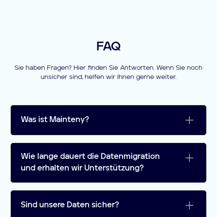
FAQ
Sie haben Fragen? Hier finden Sie Antworten. Wenn Sie noch
unsicher sind, helfen wir Ihnen gerne weiter.
Was ist Mainteny?
Mainteny ist eine All-in-One-Software, die
darauf ausgelegt ist, Ihre
Wie lange dauert die Datenmigration
Wartungsbetriebsabläufe zu optimieren. Sie
und erhalten wir Unterstützung?
umfasst Funktionen wie Angebote,
Rechnungen, eine mobile App für Techniker,
Die Dauer der Datenmigration hängt von der
Checklisten, Vertragsverwaltung und mehr.
Größe Ihres Unternehmens ab. In der Regel
Sind unsere Daten sicher?
Reduzieren Sie den Papierkram, erledigen Sie
kann sie zwischen ein paar Stunden und ein